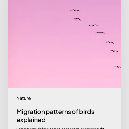
birds
explained
Nature
Migration patterns of birds
explained