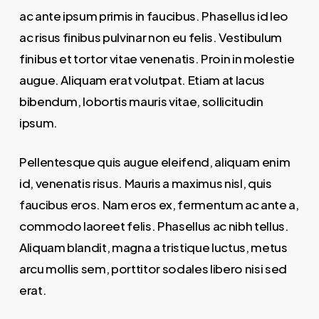
ac ante ipsum primis in faucibus. Phasellus id leo
ac risus finibus pulvinar non eu felis. Vestibulum
finibus et tortor vitae venenatis. Proin in molestie
augue. Aliquam erat volutpat. Etiam at lacus
bibendum, lobortis mauris vitae, sollicitudin
ipsum.
Pellentesque quis augue eleifend, aliquam enim
id, venenatis risus. Mauris a maximus nisl, quis
faucibus eros. Nam eros ex, fermentum ac ante a,
commodo laoreet felis. Phasellus ac nibh tellus.
Aliquam blandit, magna a tristique luctus, metus
arcu mollis sem, porttitor sodales libero nisi sed
erat.