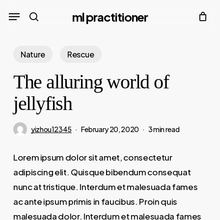
Skip
Menu
ml practitioner
to
search
main
content
Nature
Rescue
The alluring world of
jellyfish
yizhou12345
February 20, 2020
3 min read
Lorem ipsum dolor sit amet, consectetur
adipiscing elit. Quisque bibendum consequat
nunc at tristique. Interdum et malesuada fames
ac ante ipsum primis in faucibus. Proin quis
malesuada dolor. Interdum et malesuada fames