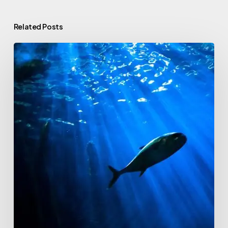
Related Posts
Tackling
marine
pollution
with
science