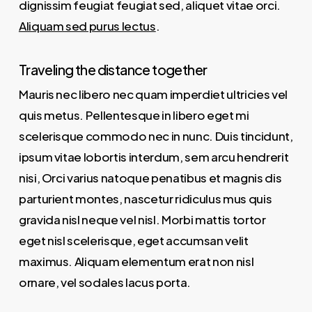
dignissim feugiat feugiat sed, aliquet vitae orci.
Aliquam sed purus lectus
.
Traveling the distance together
Mauris nec libero nec quam imperdiet ultricies vel
quis metus. Pellentesque in libero eget mi
scelerisque commodo nec in nunc. Duis tincidunt,
ipsum vitae lobortis interdum, sem arcu hendrerit
nisi, Orci varius natoque penatibus et magnis dis
parturient montes, nascetur ridiculus mus quis
gravida nisl neque vel nisl. Morbi mattis tortor
eget nisl scelerisque, eget accumsan velit
maximus. Aliquam elementum erat non nisl
ornare, vel sodales lacus porta.