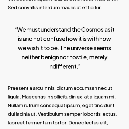
Sed convallis interdum mauris at efficitur.
“We must understand the Cosmos as it
is and not confuse how it is with how
we wish it to be. The universe seems
neither benign nor hostile, merely
indifferent.”
Praesent a arcu in nisl dictum accumsan nec ut
ligula. Maecenas in sollicitudin ex, at aliquam mi.
Nullam rutrum consequat ipsum, eget tincidunt
dui lacinia ut. Vestibulum semper lobortis lectus,
laoreet fermentum tortor. Donec lectus elit,