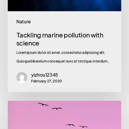
Nature
Tackling marine pollution with
science
Lorem ipsum dolor sit amet, consectetur adipiscing elit.
Quisque bibendum consequat nunc at tristique. Interdum…
yizhou12345
February 27, 2020
Migration
patterns
of